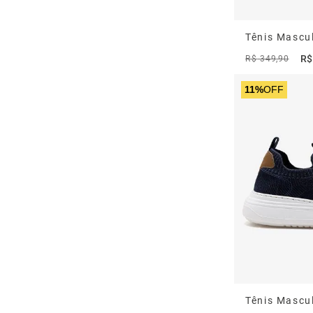
R$
R$
349
,
90
11%
OFF