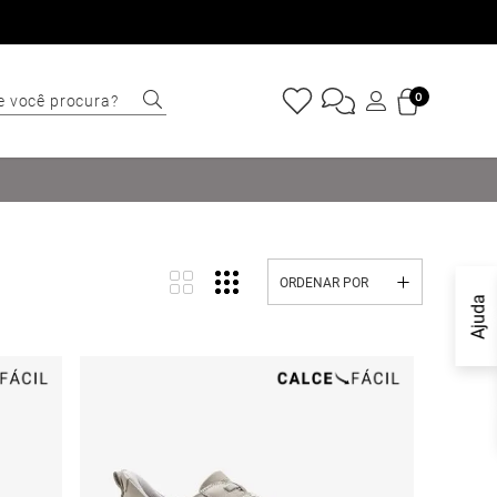
e você procura?
0
ERMOS MAIS
USCADOS
Sapatênis
Cinto
ORDENAR POR
Marino
Ajuda
Mocassim
Bota
Tênis
Sapato
Carteira