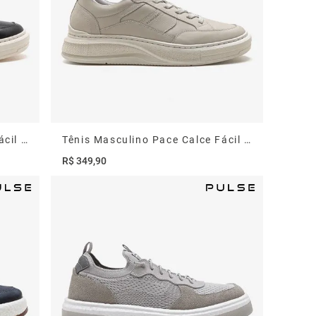
Tulum
Mocassins
Tênis Masculino Pace Calce Fácil Preto
Tênis Masculino Pace Calce Fácil Creme
R$
349
,
90