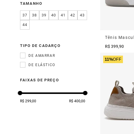
TAMANHO
37
38
39
40
41
42
43
44
TIPO DE CADARÇO
R$
399
,
90
DE AMARRAR
11%
OFF
DE ELÁSTICO
FAIXAS DE PREÇO
R$ 299,00
R$ 400,00