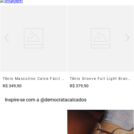
Tênis Masculino Calce Fácil Pace Marrom
Tênis Groove Full Light Branco
R$
349
,
90
R$
379
,
90
Inspire-se com a @democratacalcados