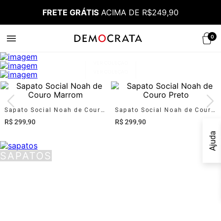
FRETE GRÁTIS
ACIMA DE R$249,90
0
MASCULINO
FEMININO
VER COLEÇÃO
VER COLEÇÃO
Sapato Social Noah de Couro Marrom
Sapato Social Noah de Couro Preto
R$
299
,
90
R$
299
,
90
Ajuda
SAPATOS