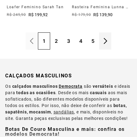
Loafer Feminino Sarah Tan
Rasteira Feminina Lunna Couro Off White
R$
199
,
92
R$
139
,
90
R$
249
,
90
R$
179
,
90
1
2
3
4
5
CALÇADOS MASCULINOS
Os
calçados masculinos
Democrata
são
versáteis
e ideais
para
todas as ocasiões
. Desde os mais
casuais
aos mais
sofisticados, são diferentes modelos disponíveis para
todos os estilos. Por isso, não deixe de conferir as
botas,
sapatênis, mocassim
,
sandálias
, e mais, disponíveis no
site. Garanta peças exclusivas pelas melhores condições!
Botas De Couro Masculina e mais: confira os
modelos Democrata!