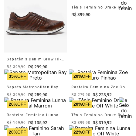
Tênis Feminino Drake Pulse Marrom
R$
399
,
90
Sapatênis Denim Grow Hi-Soft 32 Tan
R$
299
,
90
R$
399
,
90
35%
OFF
20%
OFF
Sapato Metropolitan Bay Preto
Rasteira Feminina Zoe Couro Pinhao
R$
259
,
90
R$
223
,
92
R$
399
,
90
R$
279
,
90
20%
OFF
20%
OFF
Rasteira Feminina Lunna Metal Marrom
Tênis Feminino Drake Pulse Off White
R$
135
,
92
R$
319
,
92
R$
169
,
90
R$
399
,
90
20%
OFF
22%
OFF