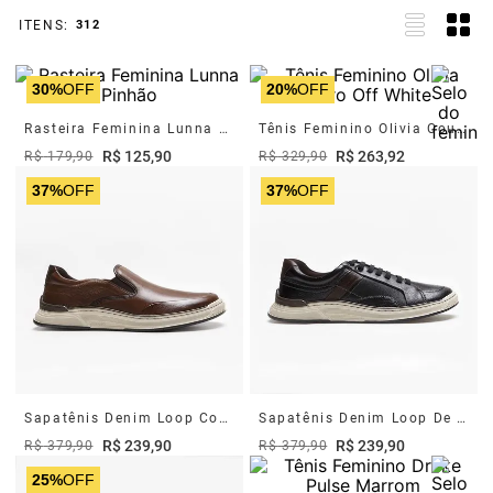
312
30%
OFF
20%
OFF
Rasteira Feminina Lunna Pinhão
Tênis Feminino Olivia Couro Off White
R$
125
,
90
R$
263
,
92
R$
179
,
90
R$
329
,
90
37%
OFF
37%
OFF
Sapatênis Denim Loop Conhaque
Sapatênis Denim Loop De Couro Preto
R$
239
,
90
R$
239
,
90
R$
379
,
90
R$
379
,
90
25%
OFF