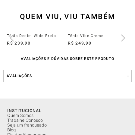
QUEM VIU, VIU TAMBÉM
Tênis Groove Full Light Preto
Tênis Denim Wide Preto
Tênis Vibe Creme
Tê
R$ 239,90
R$ 249,90
R$
AVALIAÇÕES E DÚVIDAS SOBRE ESTE PRODUTO
AVALIAÇÕES
INSTITUCIONAL
Quem Somos
Trabalhe Conosco
Seja um franqueado
Blog
Dia dos Namorados