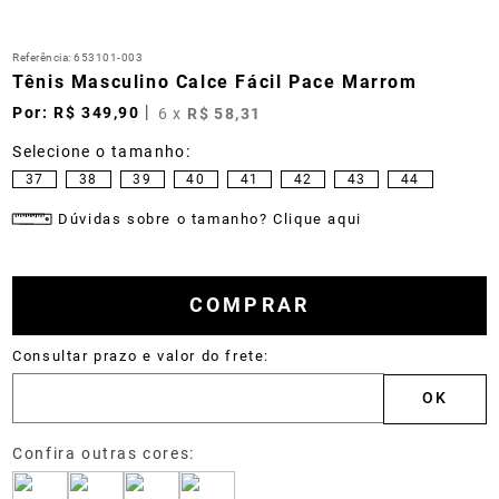
Referência
:
653101-003
Tênis Masculino Calce Fácil Pace Marrom
R$
349
,
90
6
x
R$
58
,
31
37
38
39
40
41
42
43
44
Dúvidas sobre o tamanho? Clique aqui
COMPRAR