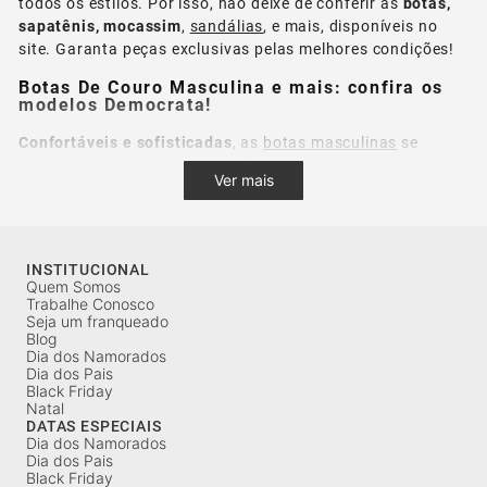
todos os estilos. Por isso, não deixe de conferir as
botas,
sapatênis, mocassim
,
sandálias
, e mais, disponíveis no
site. Garanta peças exclusivas pelas melhores condições!
Botas De Couro Masculina e mais: confira os
modelos Democrata!
Confortáveis e sofisticadas
, as
botas masculinas
se
tornaram
essenciais
no guarda roupa dos homens por
Ver mais
serem
itens versáteis
. E a
Democrata
conta com
diferentes modelos
de botas para
todas as ocasiões
e
com a
qualidade essencial
para enfrentar o dia a dia.
Confira as opções e adquira a sua. Não perca também a
INSTITUCIONAL
oportunidade de saber mais sobre os nossos produtos e
Quem Somos
como cuidar dos calçados de couro
!
Trabalhe Conosco
Seja um franqueado
Blog
Sapatênis Masculino: conforto e estilo em
Dia dos Namorados
apenas um calçado!
Dia dos Pais
Black Friday
Se você procura por calçados para compor looks casuais, o
Natal
sapatênis masculino
é a opção ideal. Além disso, é um
item
DATAS ESPECIAIS
atemporal e versátil
, podendo ser combinado com
Dia dos Namorados
Dia dos Pais
diferentes opções de roupas. Na
Democrata
, você
Black Friday