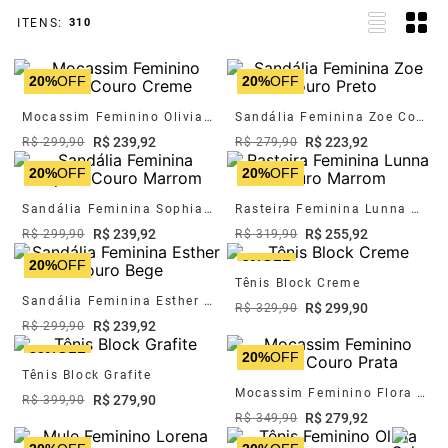
310
20%
OFF
20%
OFF
Mocassim Feminino Olivia Couro Creme
Sandália Feminina Zoe Couro Preto
R$
239
,
92
R$
223
,
92
R$
299
,
90
R$
279
,
90
20%
OFF
20%
OFF
Sandália Feminina Sophia Couro Marrom
Rasteira Feminina Lunna Couro Marrom
R$
239
,
92
R$
255
,
92
R$
299
,
90
R$
319
,
90
20%
OFF
9%
OFF
Tênis Block Creme
Sandália Feminina Esther Couro Bege
R$
299
,
90
R$
329
,
90
R$
239
,
92
R$
299
,
90
30%
OFF
20%
OFF
Tênis Block Grafite
Mocassim Feminino Flora Couro Prata
R$
279
,
90
R$
399
,
90
R$
279
,
92
R$
349
,
90