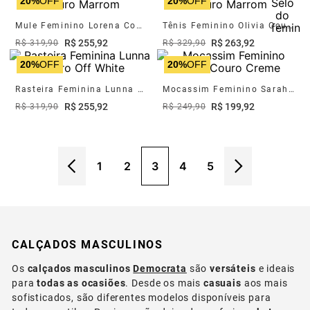
20%
OFF
20%
OFF
Mule Feminino Lorena Couro Marrom
Tênis Feminino Olivia Couro Marrom
R$
255
,
92
R$
263
,
92
R$
319
,
90
R$
329
,
90
20%
OFF
20%
OFF
Rasteira Feminina Lunna Couro Off White
Mocassim Feminino Sarah Couro Creme
R$
255
,
92
R$
199
,
92
R$
319
,
90
R$
249
,
90
1
2
3
4
5
CALÇADOS MASCULINOS
Os
calçados masculinos
Democrata
são
versáteis
e ideais
para
todas as ocasiões
. Desde os mais
casuais
aos mais
sofisticados, são diferentes modelos disponíveis para