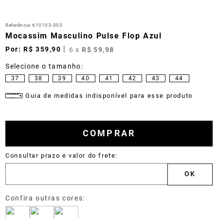
Referência
:
610103-003
Mocassim Masculino Pulse Flop Azul
R$
359
,
90
6
x
R$
59
,
98
37
38
39
40
41
42
43
44
Guia de medidas indisponível para esse produto
COMPRAR