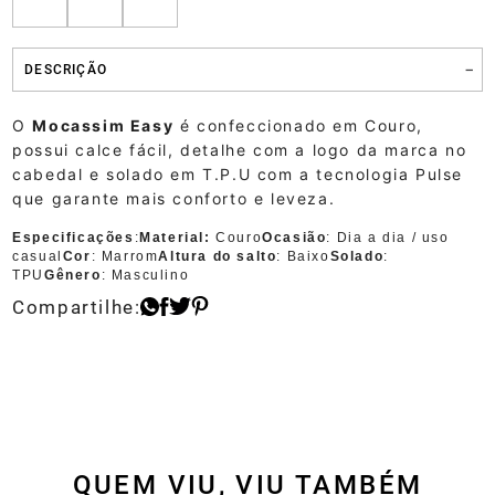
DESCRIÇÃO
O
Mocassim Easy
é confeccionado em Couro,
possui calce fácil, detalhe com a logo da marca no
cabedal e solado em T.P.U com a tecnologia Pulse
que garante mais conforto e leveza.
Especificações
:
Material:
Couro
Ocasião
: Dia a dia / uso
casual
Cor
: Marrom
Altura do salto
: Baixo
Solado
:
TPU
Gênero
: Masculino
QUEM VIU, VIU TAMBÉM