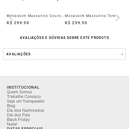
Mocassim Easy Flop Pulse Navy
Mocassim Masculino Couro Tom Preto
Mocassim Masculino Tom Marrom Couro
R$ 299,90
R$ 299,90
R$
AVALIAÇÕES E DÚVIDAS SOBRE ESTE PRODUTO
AVALIAÇÕES
INSTITUCIONAL
Quem Somos
Trabalhe Conosco
Seja um franqueado
Blog
Dia dos Namorados
Dia dos Pais
Black Friday
Natal
DATAS ESPECIAIS