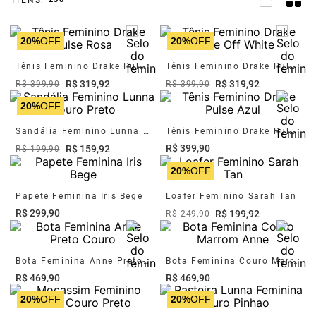
20%
OFF
20%
OFF
Tênis Feminino Drake Pulse Rosa
Tênis Feminino Drake Pulse Off White
R$
319
,
92
R$
319
,
92
R$
399
,
90
R$
399
,
90
20%
OFF
Sandália Feminino Lunna Couro Preto
Tênis Feminino Drake Pulse Azul
R$
399
,
90
R$
159
,
92
R$
199
,
90
20%
OFF
Papete Feminina Iris Bege
Loafer Feminino Sarah Tan
R$
299
,
90
R$
199
,
92
R$
249
,
90
Bota Feminina Anne Preto Couro
Bota Feminina Couro Marrom Anne
R$
469
,
90
R$
469
,
90
20%
OFF
20%
OFF