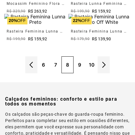
Mocassim Feminino Flora Couro Preto
Rasteira Lunna Feminina Couro Pinhao
R$
263
,
92
R$
159
,
92
R$
329
,
90
R$
199
,
90
20%
OFF
22%
OFF
Rasteira Feminina Lunna Preto
Rasteira Feminina Lunna Couro Off White
R$
159
,
92
R$
139
,
90
R$
199
,
90
R$
179
,
90
6
7
8
9
10
Calçados femininos: conforto e estilo para
todos os momentos
Os calçados são peças-chave do guarda-roupa feminino.
Perfeitos para completar seu estilo em ocasiões diferentes,
eles permitem que você expresse sua personalidade com
conforto, praticidade e versatilidade. É pensando nisso que