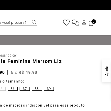
e você procura?
0
ERMOS MAIS
USCADOS
Sapatênis
:
688102-001
Cinto
lia Feminina Marrom Liz
Mocassim
Ajuda
90
6
x
R$
49
,
98
Bota
Marino
35
36
37
38
39
Tênis
Carteira
a de medidas indisponível para esse produto
Sapato