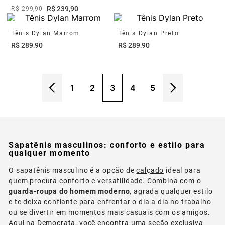
R$
239
,
90
R$
299
,
90
Tênis Dylan Marrom
Tênis Dylan Preto
R$
289
,
90
R$
289
,
90
1
2
3
4
5
Sapatênis masculinos: conforto e estilo para
qualquer momento
O sapatênis masculino é a opção de
calçado
ideal para
quem procura conforto e versatilidade. Combina com o
guarda-roupa do homem moderno
, agrada qualquer estilo
e te deixa confiante para enfrentar o dia a dia no trabalho
ou se divertir em momentos mais casuais com os amigos.
Aqui na Democrata, você encontra uma seção exclusiva