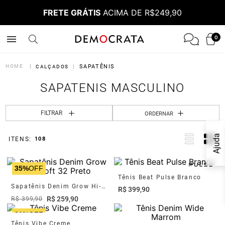
FRETE GRÁTIS
ACIMA DE R$249,90
0
SAPATÊNIS
CALÇADOS
SAPATENIS MASCULINO
FILTRAR
ORDERNAR
Ajuda
108
35%
OFF
Tênis Beat Pulse Branco
Sapatênis Denim Grow Hi-Soft 32 Preto
R$
399
,
90
R$
259
,
90
R$
399
,
90
31%
OFF
Tênis Vibe Creme