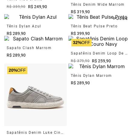
Tênis Denim Wide Marrom
R$
249
,
90
R$
359
,
90
R$
319
,
90
Tênis Dylan Azul
Tênis Beat Pulse Preto
R$
289
,
90
R$
399
,
90
32%
OFF
Sapato Clash Marrom
Sapatênis Denim Loop De Couro Navy
R$
289
,
90
R$
259
,
90
R$
379
,
90
20%
OFF
Tênis Dylan Marrom
R$
289
,
90
Sapatênis Denim Luke Cinza