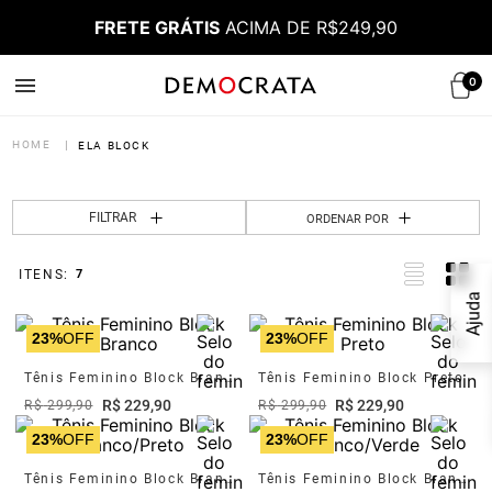
FRETE GRÁTIS
ACIMA DE R$249,90
0
ELA BLOCK
FILTRAR
ORDENAR POR
7
Ajuda
23%
OFF
23%
OFF
Tênis Feminino Block Branco
Tênis Feminino Block Preto
R$
229
,
90
R$
229
,
90
R$
299
,
90
R$
299
,
90
23%
OFF
23%
OFF
Tênis Feminino Block Branco/Preto
Tênis Feminino Block Branco/Verde