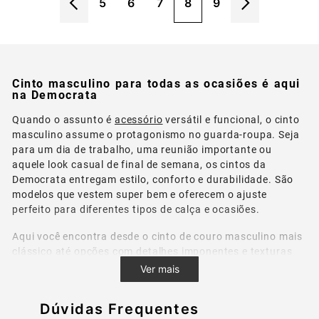
5
6
7
8
9
Cinto masculino para todas as ocasiões é aqui
na Democrata
Quando o assunto é
acessório
versátil e funcional, o cinto
masculino assume o protagonismo no guarda-roupa. Seja
para um dia de trabalho, uma reunião importante ou
aquele look casual de final de semana, os cintos da
Democrata entregam estilo, conforto e durabilidade. São
modelos que vestem super bem e oferecem o ajuste
perfeito para diferentes tipos de calça e ocasiões.
Aqui você encontra desde o cinto de couro masculino mais
clássico até opções com detalhes imponentes e texturas
diferenciadas, para quem gosta de fugir do óbvio. Tudo
Ver mais
com a qualidade que só a Democrata oferece,
com
materiais de primeira e acabamento impecável.
Dúvidas Frequentes