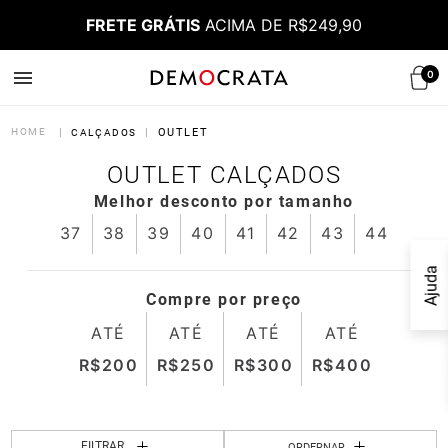
FRETE GRÁTIS
ACIMA DE R$249,90
0
OUTLET
CALÇADOS
OUTLET CALÇADOS
Melhor desconto por tamanho
37
38
39
40
41
42
43
44
Ajuda
Compre por preço
ATÉ
ATÉ
ATÉ
ATÉ
FILTRAR
ORDERNAR