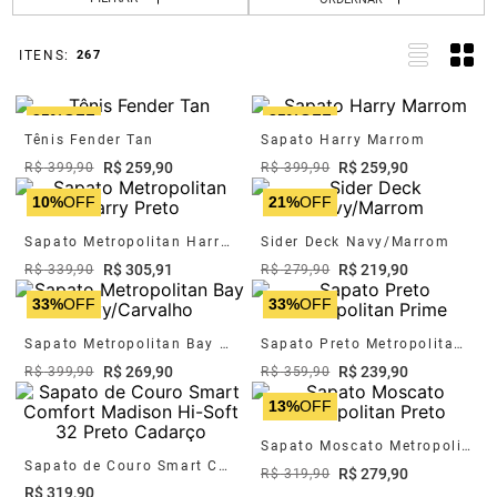
267
35%
OFF
35%
OFF
Tênis Fender Tan
Sapato Harry Marrom
R$
259
,
90
R$
259
,
90
R$
399
,
90
R$
399
,
90
10%
OFF
21%
OFF
Sapato Metropolitan Harry Preto
Sider Deck Navy/Marrom
R$
305
,
91
R$
219
,
90
R$
339
,
90
R$
279
,
90
33%
OFF
33%
OFF
Sapato Metropolitan Bay Navy/Carvalho
Sapato Preto Metropolitan Prime
R$
269
,
90
R$
239
,
90
R$
399
,
90
R$
359
,
90
13%
OFF
Sapato Moscato Metropolitan Preto
Sapato de Couro Smart Comfort Madison Hi-Soft 32 Preto Cadarço
R$
279
,
90
R$
319
,
90
R$
319
,
90