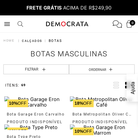
FRETE GRÁTIS
ACIMA DE R$249,90
0
BOTAS
CALÇADOS
BOTAS MASCULINAS
FILTRAR
ORDERNAR
Ajuda
69
10%
OFF
18%
OFF
Bota Garage Eron Carvalho
Bota Metropolitan Oliver Café
13%
OFF
10%
OFF
Bota Type Preto