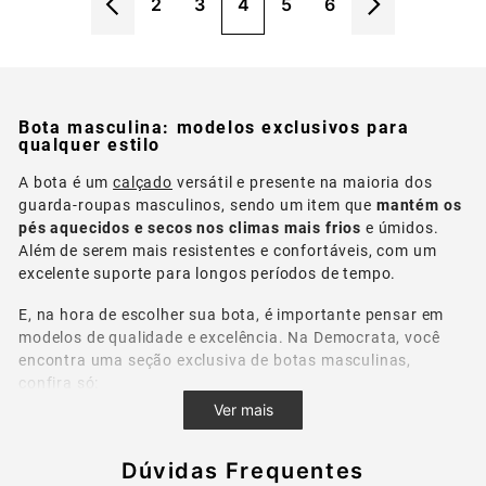
2
3
4
5
6
Bota masculina: modelos exclusivos para
qualquer estilo
A bota é um
calçado
versátil e presente na maioria dos
guarda-roupas masculinos, sendo um item que
mantém os
pés aquecidos e secos nos climas mais frios
e úmidos.
Além de serem mais resistentes e confortáveis, com um
excelente suporte para longos períodos de tempo.
E, na hora de escolher sua bota, é importante pensar em
modelos de qualidade e excelência. Na Democrata, você
encontra uma seção exclusiva de botas masculinas,
confira só:
Ver mais
Bota de couro masculina sem cadarço
Também conhecidas como bota chelsea masculina, as
Dúvidas Frequentes
botas sem cadarço são as mais populares entre os homens