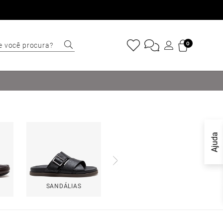
e você procura?
0
ERMOS MAIS
USCADOS
Sapatênis
Cinto
Marino
Ajuda
Mocassim
Bota
Tênis
SANDÁLIAS
Sapato
Tulum