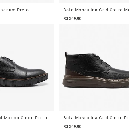
Magnum Preto
R$
349
,
90
al Marino Couro Preto
Bota Masculina Grid Couro P
R$
349
,
90