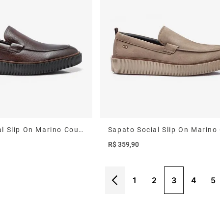
Sapato Social Slip On Marino Couro Mogno
R$
359
,
90
1
2
3
4
5