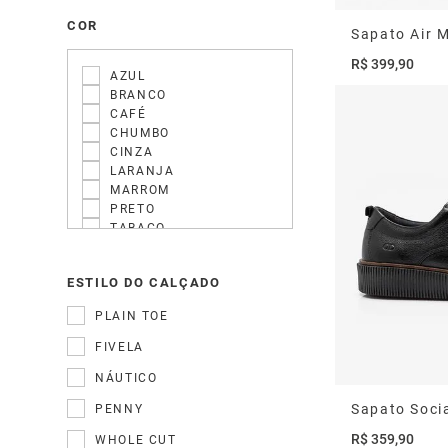
COR
Sapato Air 
R$
399
,
90
AZUL
BRANCO
CAFÉ
CHUMBO
CINZA
LARANJA
MARROM
PRETO
TABACO
OFF WHITE
Ver mais 3
ESTILO DO CALÇADO
PLAIN TOE
FIVELA
NÁUTICO
Sapato Soci
PENNY
R$
359
,
90
WHOLE CUT