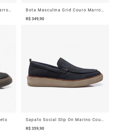
Bota Masculina Grid Couro Marrom
Bota Masculina Grid Couro Marrom
R$
349
,
90
reto
Sapato Social Slip On Marino Couro Navy
R$
359
,
90