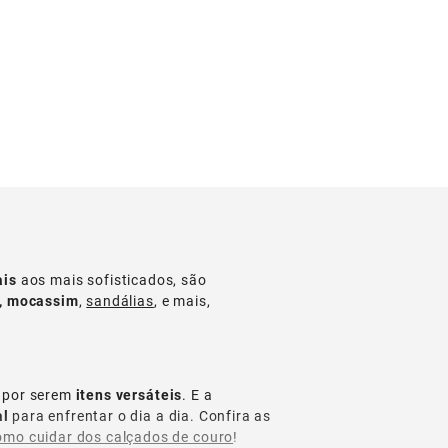
ais
aos mais sofisticados, são
s, mocassim
,
sandálias
, e mais,
 por serem
itens versáteis
. E a
al
para enfrentar o dia a dia. Confira as
omo cuidar dos calçados de couro
!