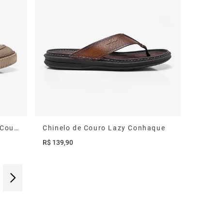
Sapato Social Slip On Marino Couro Bege
Chinelo de Couro Lazy Conhaque
R$
139
,
90