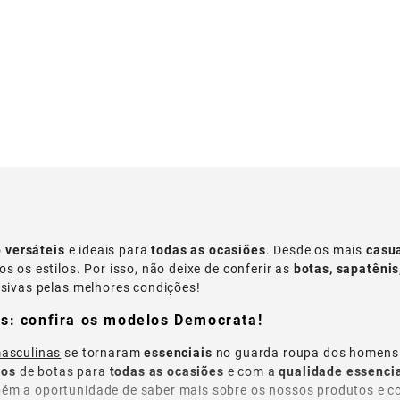
o
versáteis
e ideais para
todas as ocasiões
. Desde os mais
casu
s os estilos. Por isso, não deixe de conferir as
botas, sapatêni
usivas pelas melhores condições!
s: confira os modelos Democrata!
asculinas
se tornaram
essenciais
no guarda roupa dos homens
los
de botas para
todas as ocasiões
e com a
qualidade essenci
bém a oportunidade de saber mais sobre os nossos produtos e
c