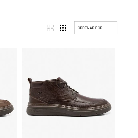
Carteira
Drake
ORDENAR POR