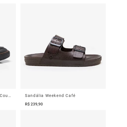
Sapato Social Slip On Marino Couro Preto
Sandália Weekend Café
R$
239
,
90