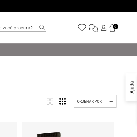
e você procura?
0
ERMOS MAIS
USCADOS
Sapatênis
Cinto
Marino
Ajuda
Mocassim
ORDENAR POR
Bota
Tênis
Sapato
Carteira