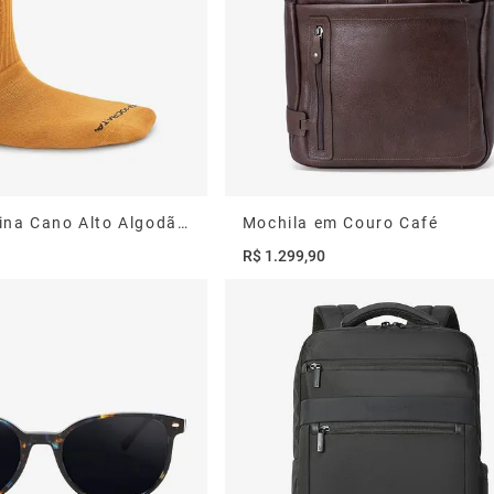
Meia Masculina Cano Alto Algodão Poliamida Mostarda com Listras 39/44
Mochila em Couro Café
R$
1
.
299
,
90