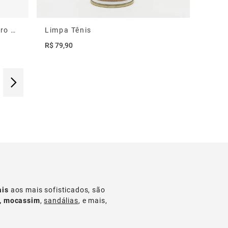
Carteira Metropolitan Em Couro Café
Limpa Tênis
R$
79
,
90
ais
aos mais sofisticados, são
s, mocassim
,
sandálias
, e mais,