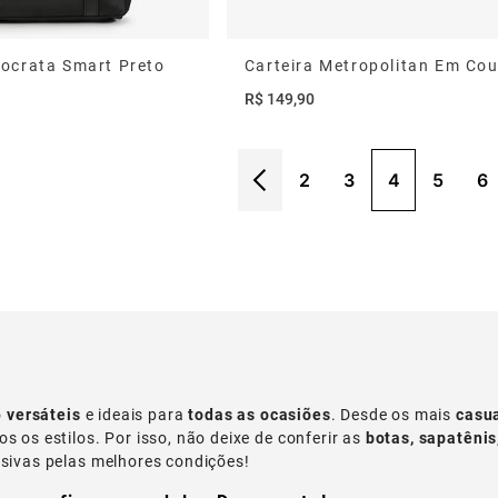
ocrata Smart Preto
R$
149
,
90
2
3
4
5
6
o
versáteis
e ideais para
todas as ocasiões
. Desde os mais
casu
s os estilos. Por isso, não deixe de conferir as
botas, sapatêni
usivas pelas melhores condições!