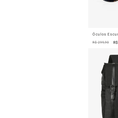
Óculos Escu
R$
R$
299
,
90