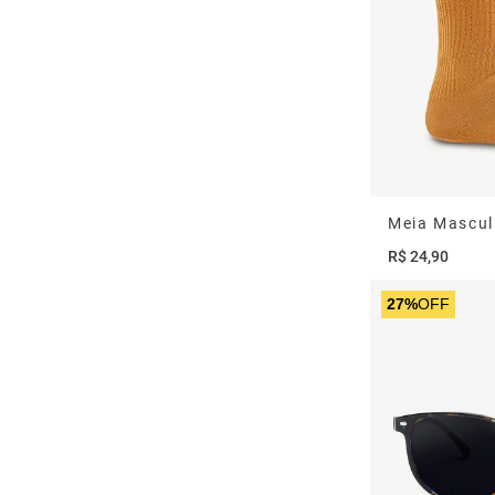
R$
24
,
90
27%
OFF