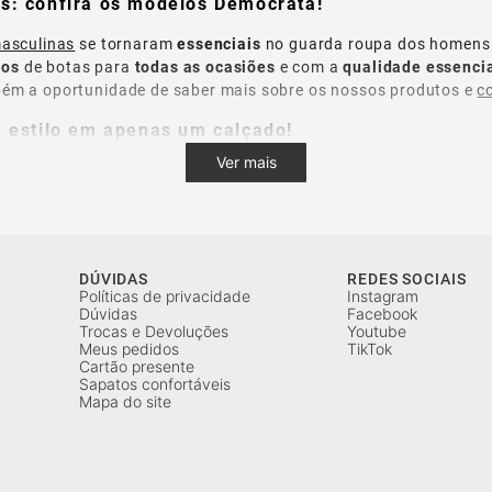
s: confira os modelos Democrata!
asculinas
se tornaram
essenciais
no guarda roupa dos homens
los
de botas para
todas as ocasiões
e com a
qualidade essenci
bém a oportunidade de saber mais sobre os nossos produtos e
c
e estilo em apenas um calçado!
Ver mais
or looks casuais, o
sapatênis masculino
é a opção ideal. Além d
 opções de roupas. Na
Democrata
, você encontra opções de
sap
tilos. Não perca a oportunidade de conferir e garantir o modelo
o para todas as ocasiões!
DÚVIDAS
REDES SOCIAIS
Políticas de privacidade
Instagram
perfeitos para quem deseja adquirir calçados para ocasiões esp
Dúvidas
Facebook
ões de
couro
em diferentes
cores, tamanhos
e muito mais. São di
Trocas e Devoluções
Youtube
Meus pedidos
TikTok
Cartão presente
Sapatos confortáveis
Mapa do site