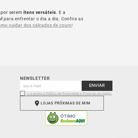
 por serem
itens versáteis
. E a
al
para enfrentar o dia a dia. Confira as
omo cuidar dos calçados de couro
!
isso, é um
item atemporal e versátil
,
atênis masculinos
em diferentes
 ideal!
NEWSLETTER
eciais ou para usar em ambientes
ENVIAR
versos modelos para todos os estilos.
Li e aceito a Política de Privacidade e Proteção de Dados.
LOJAS PRÓXIMAS DE MIM