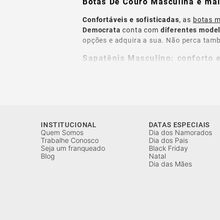
Botas De Couro Masculina e mai
Confortáveis e sofisticadas
, as
botas m
Democrata
conta com
diferentes mode
opções e adquira a sua. Não perca tam
Sapatênis Masculino: conforto 
Se você procura por calçados para comp
podendo ser combinado com diferentes
confecções, tamanhos e para todos os es
Sapatos masculinos: sofisticaçã
INSTITUCIONAL
DATAS ESPECIAIS
Quem Somos
Dia dos Namorados
Os
sapatos masculinos
Democrata
são 
Trabalhe Conosco
Dia dos Pais
sofisticados. Aqui você encontrará opç
Seja um franqueado
Black Friday
Confira e adquira o seu favorito!
Blog
Natal
Dia das Mães