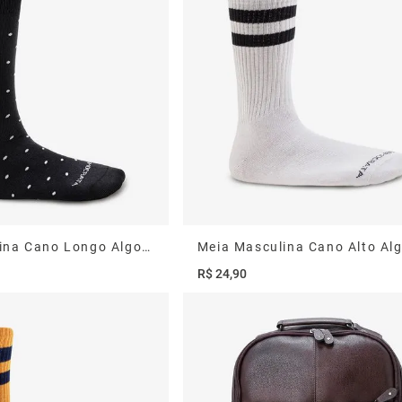
Meia Masculina Cano Longo Algodão Poliamida Preta Poá 33/38
R$
24
,
90