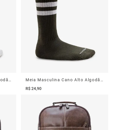
Tulum
Mocassins
Meia Masculina Cano Alto Algodão Poliamida Branca com Listras Pretas 33/38
Meia Masculina Cano Alto Algodão Poliamida Verde com Listras Brancas 33/38
R$
24
,
90