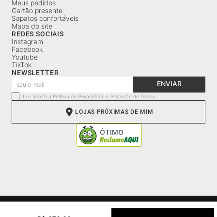
Meus pedidos
Cartão presente
Sapatos confortáveis
Mapa do site
REDES SOCIAIS
Instagram
Facebook
Youtube
TikTok
NEWSLETTER
ENVIAR
Li e aceito a Política de Privacidade e Proteção de Dados.
LOJAS PRÓXIMAS DE MIM
CNPJ: 52.241.635/0001-84 | Av. Wilson Sábio de Mello, 2740 |
Distrito Industrial |Franca, SP | Cep: 14406-052| (16) 98124-0190