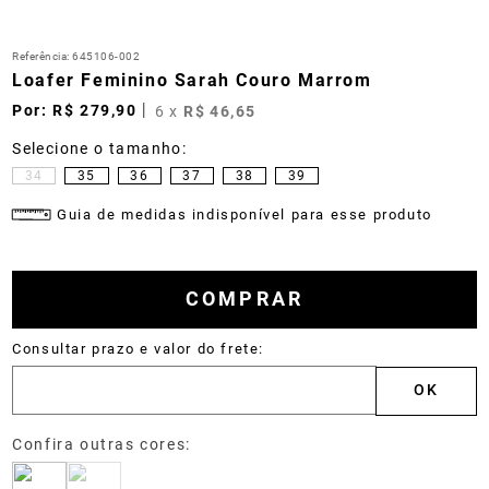
Referência
:
645106-002
Loafer Feminino Sarah Couro Marrom
R$
279
,
90
6
x
R$
46
,
65
34
35
36
37
38
39
Guia de medidas indisponível para esse produto
COMPRAR