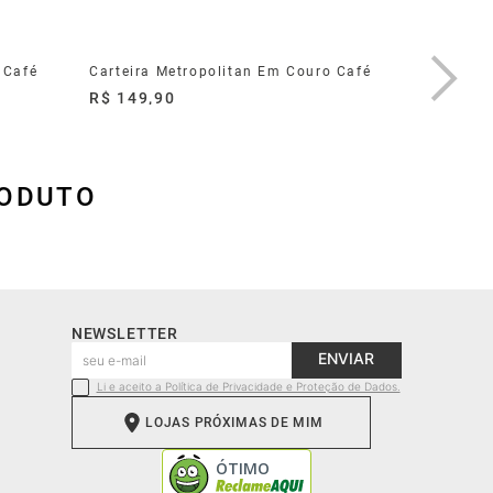
 Café
Carteira Metropolitan Em Couro Café
Necessai
R$ 149,90
R$ 379,
RODUTO
NEWSLETTER
ENVIAR
Li e aceito a Política de Privacidade e Proteção de Dados.
LOJAS PRÓXIMAS DE MIM