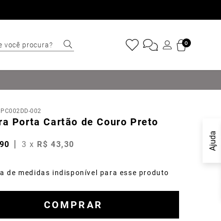
e você procura?
0
ERMOS MAIS
USCADOS
Sapatênis
:
PC002DD-002
Cinto
ra Porta Cartão de Couro Preto
Marino
Ajuda
90
3
x
R$
43
,
30
Mocassim
Bota
a de medidas indisponível para esse produto
Tênis
Sapato
COMPRAR
Tulum