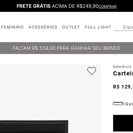
FRETE GRÁTIS
ACIMA DE R$249,90
COMPRAR
O qu
FEMININO
ACESSÓRIOS
OUTLET
FULL LIGHT
T
B
FALTAM
R$ 559,90
PARA GANHAR SEU BRINDE
Referência
Cartei
R$
129
,
Gui