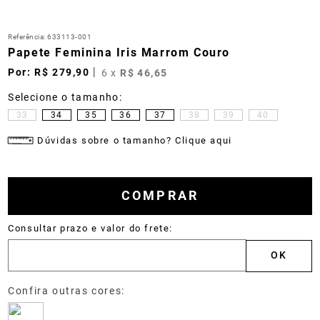
Referência
:
633113-001
Papete Feminina Iris Marrom Couro
R$
279
,
90
6
x
R$
46
,
65
33
34
35
36
37
38
39
40
Dúvidas sobre o tamanho? Clique aqui
COMPRAR