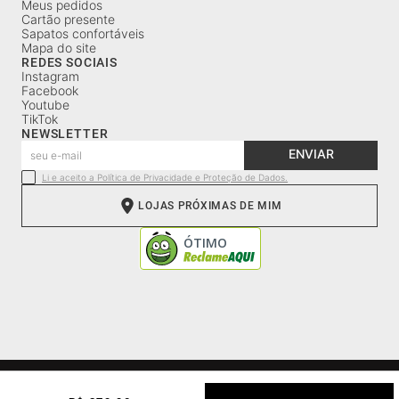
Meus pedidos
Cartão presente
Sapatos confortáveis
Mapa do site
REDES SOCIAIS
Instagram
Facebook
Youtube
TikTok
NEWSLETTER
ENVIAR
Li e aceito a Política de Privacidade e Proteção de Dados.
LOJAS PRÓXIMAS DE MIM
CNPJ: 52.241.635/0001-84 | Av. Wilson Sábio de Mello, 2740 |
Distrito Industrial |Franca, SP | Cep: 14406-052| (16) 98124-0190