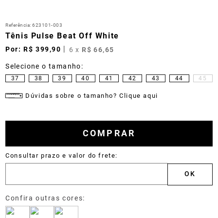
Referência
:
623101-003
Tênis Pulse Beat Off White
R$
399
,
90
6
x
R$
66
,
65
37
38
39
40
41
42
43
44
45
Dúvidas sobre o tamanho? Clique aqui
COMPRAR