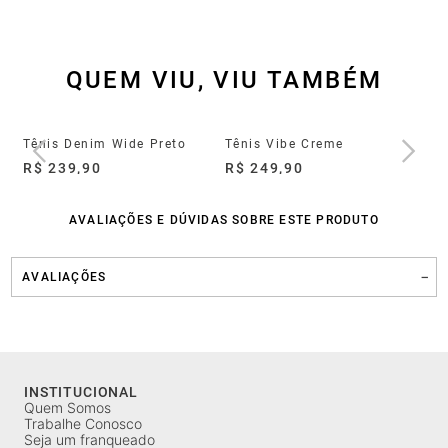
QUEM VIU, VIU TAMBÉM
Tênis Groove Full Light Preto
Tênis Denim Wide Preto
Tênis Vibe Creme
Tê
R$ 239,90
R$ 249,90
R$
AVALIAÇÕES E DÚVIDAS SOBRE ESTE PRODUTO
AVALIAÇÕES
INSTITUCIONAL
Quem Somos
Trabalhe Conosco
Seja um franqueado