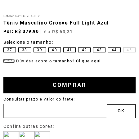
Referência
:
240701-002
Tênis Masculino Groove Full Light Azul
R$
379
,
90
6
x
R$
63
,
31
37
38
39
40
41
42
43
44
45
Dúvidas sobre o tamanho? Clique aqui
COMPRAR