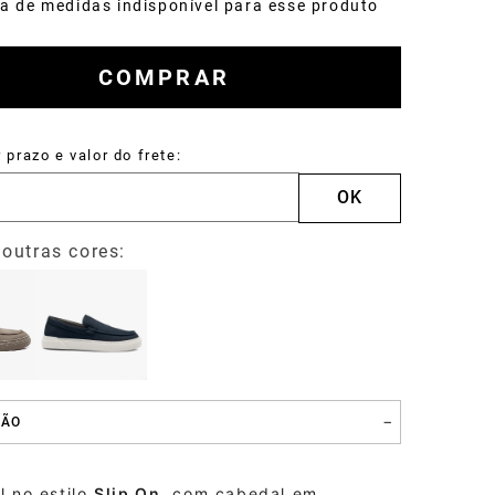
a de medidas indisponível para esse produto
Carteira
Drake
COMPRAR
ÇÃO
ll no estilo
Slip On
, com cabedal em