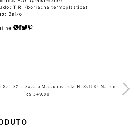
milha:
P.U. (poliuretano)
lado:
T.R. (borracha termoplástica)
no:
Baixo
Sapato Masculino Duke Couro Hi-Soft 32 Preto
Sapato Masculino Duke Hi-Soft 32 Marrom
Sapato M
R$ 349,90
R$ 349,
RODUTO