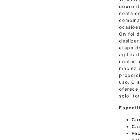
couro
de
conta c
combina 
ocasiõe
On
foi d
desliza
etapa d
agilidad
confort
maciez 
proporc
uso. O
s
oferece 
solo, t
Especif
Cor
Ca
Fe