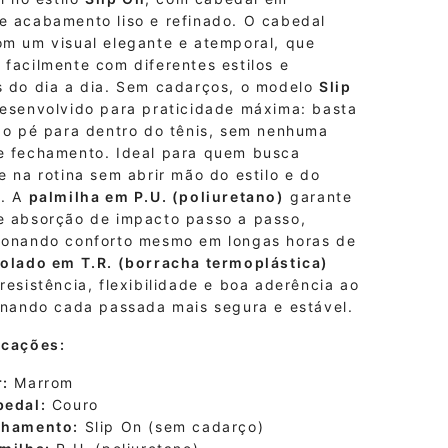
 acabamento liso e refinado. O cabedal
om um visual elegante e atemporal, que
facilmente com diferentes estilos e
s do dia a dia. Sem cadarços, o modelo
Slip
esenvolvido para praticidade máxima: basta
r o pé para dentro do tênis, sem nenhuma
e fechamento. Ideal para quem busca
e na rotina sem abrir mão do estilo e do
o. A
palmilha em P.U. (poliuretano)
garante
e absorção de impacto passo a passo,
ionando conforto mesmo em longas horas de
olado em T.R. (borracha termoplástica)
resistência, flexibilidade e boa aderência ao
ornando cada passada mais segura e estável.
icações:
:
Marrom
bedal:
Couro
chamento:
Slip On (sem cadarço)