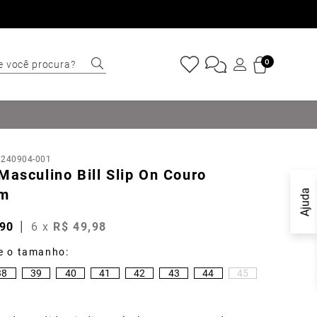
e você procura?
0
ERMOS MAIS
USCADOS
Sapatênis
:
240904-001
Cinto
Masculino Bill Slip On Couro
Marino
om
Ajuda
Mocassim
90
6
x
R$
49
,
98
Bota
Tênis
38
39
40
41
42
43
44
45
Sapato
Tulum