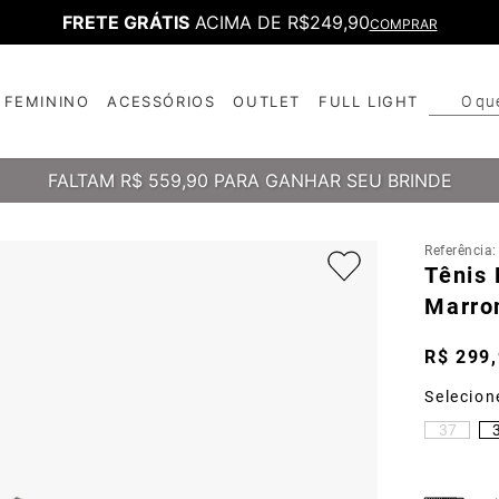
FRETE GRÁTIS
ACIMA DE R$249,90
COMPRAR
O qu
FEMININO
ACESSÓRIOS
OUTLET
FULL LIGHT
T
B
FALTAM
R$ 559,90
PARA GANHAR SEU BRINDE
Referência
Tênis 
Marr
R$
299
,
37