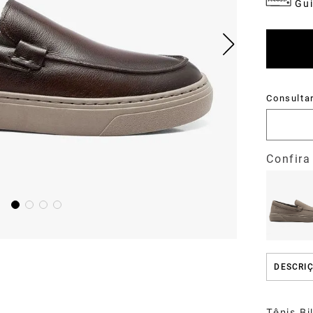
Gui
DESCRI
Tênis Bi