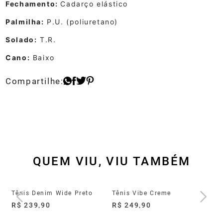
Fechamento:
Cadarço elástico
Palmilha:
P.U. (poliuretano)
Solado:
T.R.
Cano:
Baixo
QUEM VIU, VIU TAMBÉM
Tênis Groove Full Light Preto
Tênis Denim Wide Preto
Tênis Vibe Creme
Tê
R$ 239,90
R$ 249,90
R$