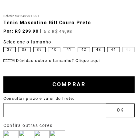
Referência
:
240901-001
Tênis Masculino Bill Couro Preto
R$
299
,
90
6
x
R$
49
,
98
37
38
39
40
41
42
43
44
45
Dúvidas sobre o tamanho? Clique aqui
COMPRAR