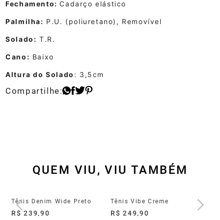
Fechamento:
Cadarço elástico
Palmilha:
P.U. (poliuretano), Removível
Solado:
T.R.
Cano:
Baixo
Altura do Solado
: 3,5cm
QUEM VIU, VIU TAMBÉM
Tênis Groove Full Light Preto
Tênis Denim Wide Preto
Tênis Vibe Creme
Tê
R$ 239,90
R$ 249,90
R$