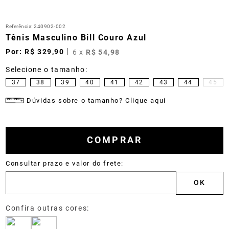
Referência
:
240902-002
Tênis Masculino Bill Couro Azul
R$
329
,
90
6
x
R$
54
,
98
37
38
39
40
41
42
43
44
45
Dúvidas sobre o tamanho? Clique aqui
COMPRAR