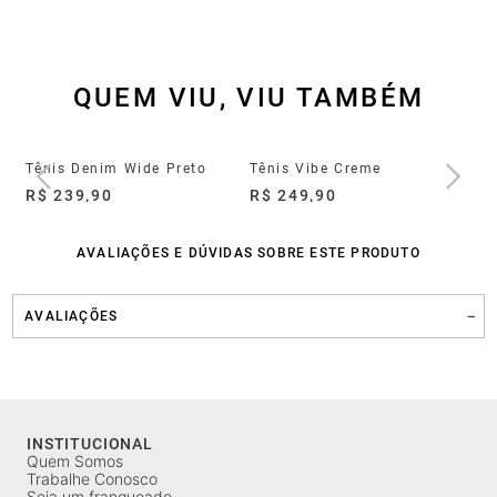
QUEM VIU, VIU TAMBÉM
Tênis Groove Full Light Cinza
Tênis Denim Wide Preto
Tênis Vibe Creme
Tê
R$ 239,90
R$ 249,90
R$
AVALIAÇÕES E DÚVIDAS SOBRE ESTE PRODUTO
AVALIAÇÕES
INSTITUCIONAL
Quem Somos
Trabalhe Conosco
Seja um franqueado