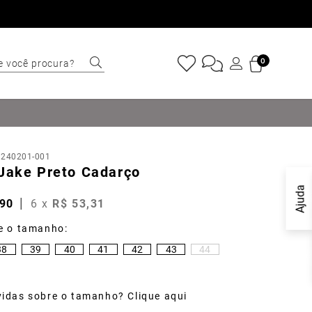
e você procura?
0
ERMOS MAIS
USCADOS
Sapatênis
:
240201-001
Cinto
 Jake Preto Cadarço
Marino
Ajuda
90
6
x
R$
53
,
31
Mocassim
Bota
38
39
40
41
42
43
44
Tênis
Sapato
idas sobre o tamanho? Clique aqui
Tulum