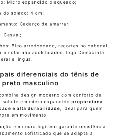
do: Micro expandido blaqueado;
a do solado: 4 cm;
amento: Cadarço de amarrar;
o: Casual;
hes: Bico arredondado, recortes no cabedal,
a e colarinho acolchoados, logo Democrata
teral e língua.
ipais diferenciais do tênis de
 preto masculino
combina design moderno com conforto de
O solado em micro expandido
proporciona
dade e alta durabilidade
, ideal para quem
mpre em movimento.
ução em couro legítimo garante resistência
abamento sofisticado que se adapta a