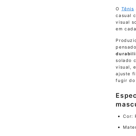
O
Tênis
casual 
visual s
em cada
Produzi
pensad
durabil
solado 
visual,
ajuste f
fugir do
Espec
mascu
Cor: 
Mater