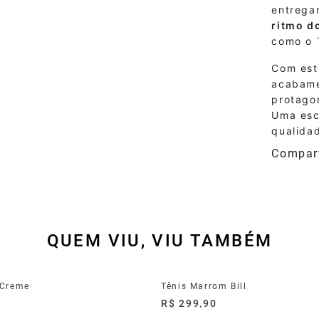
entrega
ritmo 
como o 
Com est
acabame
protago
Uma esc
qualida
QUEM VIU, VIU TAMBÉM
 Creme
Tênis Marrom Bill
0
R$ 299,90