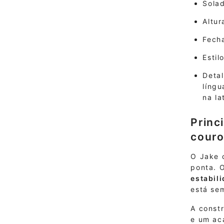
Sola
Altur
Fech
Estil
Detal
língu
na la
Princ
couro
O Jake 
ponta. 
estabili
está se
A constr
e um ac