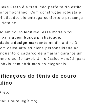
Jake Preto é a tradução perfeita do estilo
contemporâneo. Com construção robusta e
ofisticado, ele entrega conforto e presença
 detalhe.
do em couro legítimo, esse modelo foi
o
para quem busca praticidade,
idade e design marcante
no dia a dia. O
com caixa alta adiciona personalidade ao
 enquanto o cadarço de amarrar garante um
irme e confortável. Um clássico versátil para
 óbvio sem abrir mão da elegância.
ificações do tênis de couro
lino
Preto;
ial: Couro legítimo;