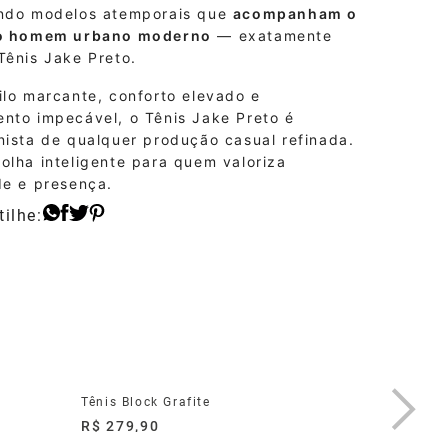
ndo modelos atemporais que
acompanham o
do homem urbano moderno
— exatamente
Tênis Jake Preto.
ilo marcante, conforto elevado e
nto impecável, o Tênis Jake Preto é
nista de qualquer produção casual refinada.
olha inteligente para quem valoriza
de e presença.
Tênis Block Grafite
Tênis Bil
R$ 279,90
R$ 329,