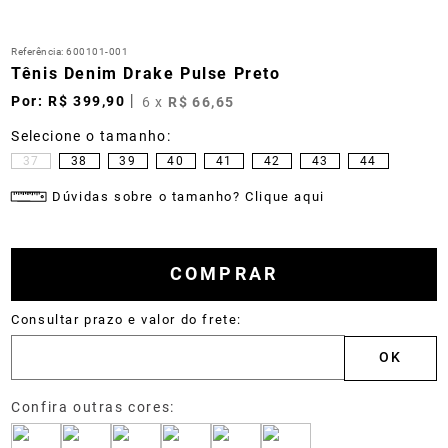
Referência
:
600101-001
Tênis Denim Drake Pulse Preto
R$
399
,
90
6
x
R$
66
,
65
37
38
39
40
41
42
43
44
Dúvidas sobre o tamanho? Clique aqui
COMPRAR