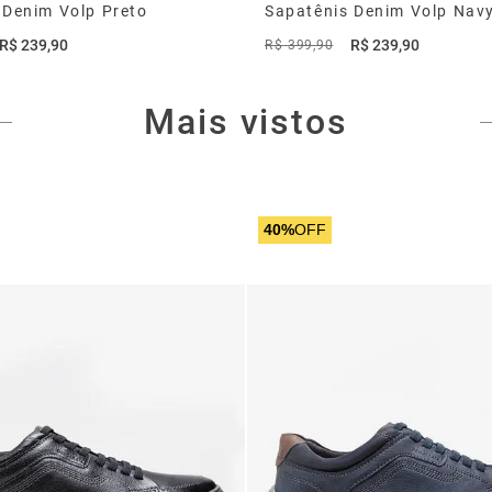
 Denim Volp Preto
Sapatênis Denim Volp Nav
R$
239
,
90
R$
239
,
90
R$
399
,
90
Mais vistos
40%
OFF