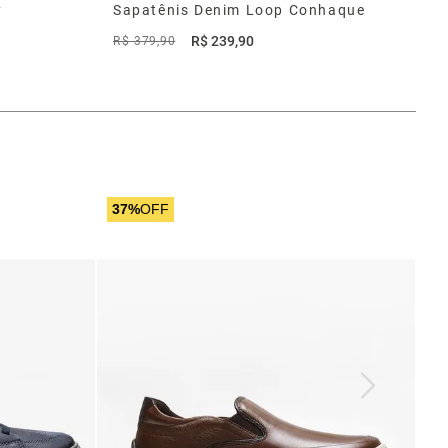
y
Sapatênis Denim Loop Conhaque
R$
239
,
90
R$
379
,
90
37%
OFF