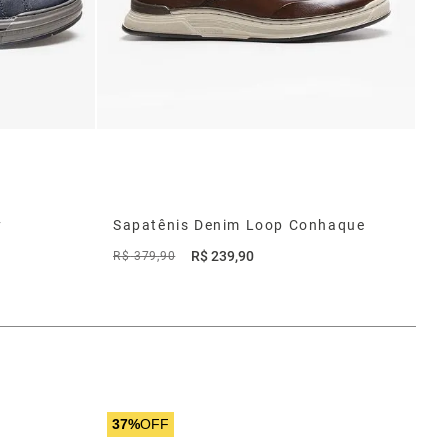
y
Sapatênis Denim Loop Conhaque
R$
239
,
90
R$
379
,
90
37%
OFF