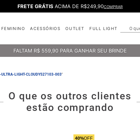
FRETE GRÁTIS
ACIMA DE R$249,90
COMPRAR
O qu
FEMININO
ACESSÓRIOS
OUTLET
FULL LIGHT
T
B
FALTAM
R$ 559,90
PARA GANHAR SEU BRINDE
-ULTRA-LIGHT-CLOUDY527103-003
"
O que os outros clientes
estão comprando
40%
OFF