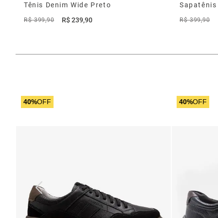
Tênis Denim Wide Preto
Sapatênis
R$
239
,
90
R$
399
,
90
R$
399
,
90
40%
OFF
40%
OFF