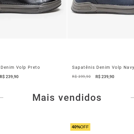
 Denim Volp Preto
Sapatênis Denim Volp Nav
R$
239
,
90
R$
239
,
90
R$
399
,
90
Mais vendidos
40%
OFF