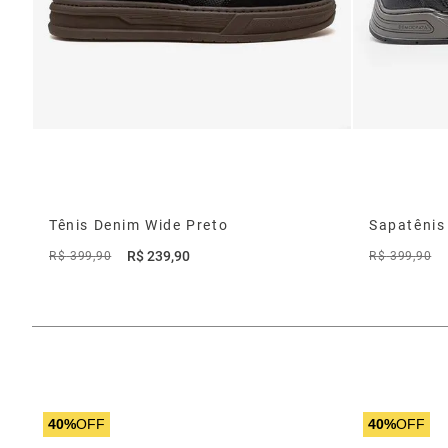
Tênis Denim Wide Preto
Sapatênis
R$
239
,
90
R$
399
,
90
R$
399
,
90
40%
OFF
40%
OFF