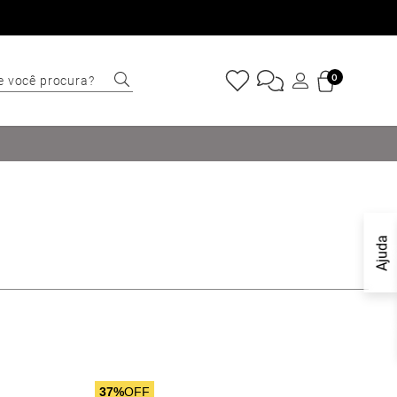
e você procura?
0
ERMOS MAIS
USCADOS
Sapatênis
Cinto
Marino
Ajuda
Mocassim
Bota
Tênis
Sapato
Carteira
37%
OFF