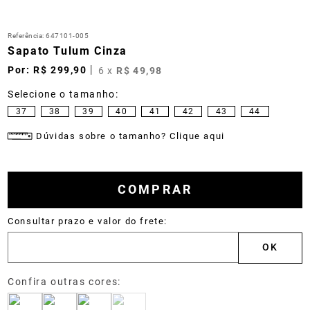
Referência
:
647101-005
Sapato Tulum Cinza
R$
299
,
90
6
x
R$
49
,
98
37
38
39
40
41
42
43
44
Dúvidas sobre o tamanho? Clique aqui
COMPRAR