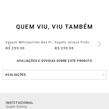
QUEM VIU, VIU TAMBÉM
Sapato Social Slip On Marino Couro Navy
Sapato Metropolitan Bay Preto
Sapato Unique Preto
R$ 259,90
R$ 259,90
R$
AVALIAÇÕES E DÚVIDAS SOBRE ESTE PRODUTO
AVALIAÇÕES
INSTITUCIONAL
Quem Somos