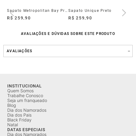
Sapato Social Slip On Marino Couro Navy
Sapato Metropolitan Bay Preto
Sapato Unique Preto
R$ 259,90
R$ 259,90
R$
AVALIAÇÕES E DÚVIDAS SOBRE ESTE PRODUTO
AVALIAÇÕES
INSTITUCIONAL
Quem Somos
Trabalhe Conosco
Seja um franqueado
Blog
Dia dos Namorados
Dia dos Pais
Black Friday
Natal
DATAS ESPECIAIS
Dia dos Namorados