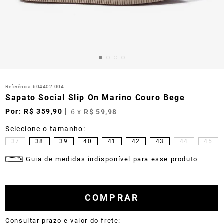
Referência
:
604402-004
Sapato Social Slip On Marino Couro Bege
R$
359
,
90
6
x
R$
59
,
98
37
38
39
40
41
42
43
44
45
Guia de medidas indisponível para esse produto
COMPRAR