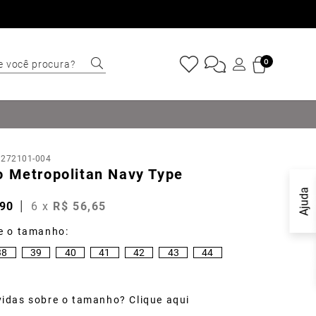
e você procura?
0
ERMOS MAIS
USCADOS
Sapatênis
:
272101-004
Cinto
o Metropolitan Navy Type
Marino
Ajuda
90
6
x
R$
56
,
65
Mocassim
Bota
38
39
40
41
42
43
44
Tênis
Sapato
idas sobre o tamanho? Clique aqui
Carteira