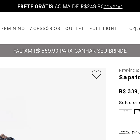
FRETE GRÁTIS
ACIMA DE R$249,90
COMPRAR
O qu
FEMININO
ACESSÓRIOS
OUTLET
FULL LIGHT
T
B
FALTAM
R$ 559,90
PARA GANHAR SEU BRINDE
Referência
Sapat
R$
339
,
37
Dúv