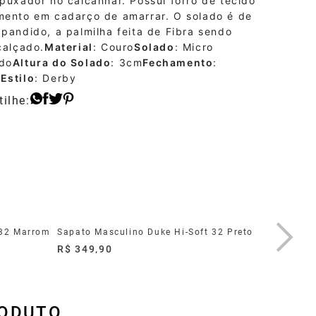
puxador no calcanhar. Possui forro de tecido
mento em cadarço de amarrar. O solado é de
pandido, a palmilha feita de Fibra sendo
calçado.
Material
: Couro
Solado
: Micro
do
Altura do Solado
: 3cm
Fechamento
:
o
Estilo
: Derby
 32 Marrom
Sapato Masculino Duke Hi-Soft 32 Preto
Sapato H
R$ 349,90
R$ 259,
RODUTO