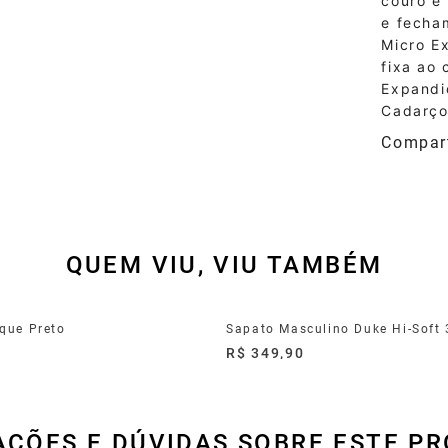
couro e 
e fecha
Micro Ex
fixa ao 
Expandi
Cadarç
QUEM VIU, VIU TAMBÉM
que Preto
Sapato Masculino Duke Hi-Soft
0
R$ 349,90
AÇÕES E DÚVIDAS SOBRE ESTE P