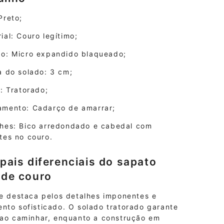
Preto;
ial: Couro legítimo;
do: Micro expandido blaqueado;
a do solado: 3 cm;
o: Tratorado;
amento: Cadarço de amarrar;
lhes: Bico arredondado e cabedal com
tes no couro.
ipais diferenciais do sapato
 de couro
se destaca pelos detalhes imponentes e
nto sofisticado. O solado tratorado garante
 ao caminhar, enquanto a construção em