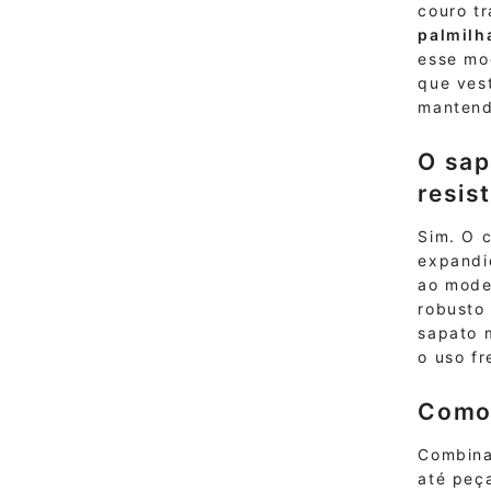
couro tr
palmilh
esse mo
que vest
mantend
O sap
resis
Sim. O 
expandi
ao mode
robusto
sapato 
o uso fr
Como 
Combinad
até peç