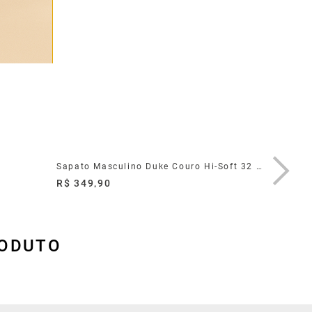
Sapato Masculino Duke Couro Hi-Soft 32 Preto
Sapato M
R$ 349,90
R$ 349,
RODUTO