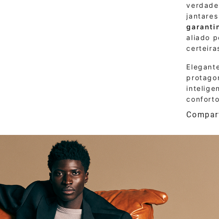
verdade
jantares
garanti
aliado 
certeira
Elegante
protago
intelig
confort