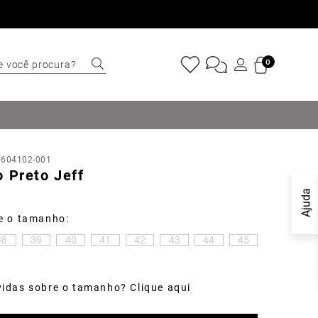
e você procura?
0
ERMOS MAIS
USCADOS
Sapatênis
:
604102-001
Cinto
 Preto Jeff
Marino
Ajuda
Mocassim
Bota
38
39
40
41
42
43
44
45
Tênis
idas sobre o tamanho? Clique aqui
Sapato
Carteira