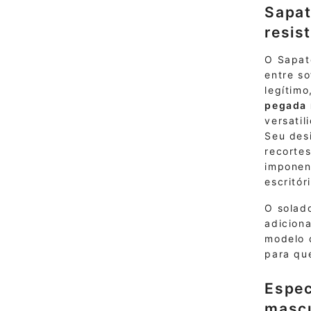
Sapat
resis
O Sapato
entre so
legítimo
pegada
versatil
Seu des
recortes
imponen
escritór
O solad
adicion
modelo
para qu
Espec
mascu