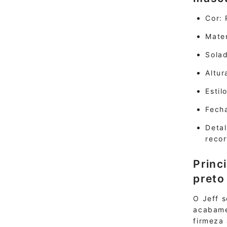
Cor: 
Mater
Sola
Altur
Estil
Fech
Deta
recor
Princ
preto
O Jeff 
acabame
firmeza