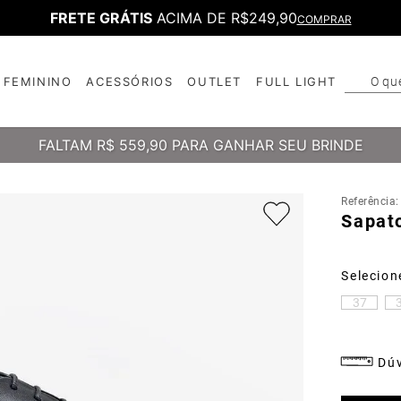
FRETE GRÁTIS
ACIMA DE R$249,90
COMPRAR
O qu
FEMININO
ACESSÓRIOS
OUTLET
FULL LIGHT
T
B
FALTAM
R$ 559,90
PARA GANHAR SEU BRINDE
Referência
Sapato
37
Dúv