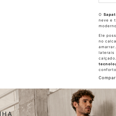
O
Sapat
neve e 
moderno
Ele pos
no calc
amarrar
laterai
calçado
tecnolo
conforto