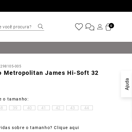
e você procura?
0
ERMOS MAIS
USCADOS
Sapatênis
:
298105-005
Cinto
o Metropolitan James Hi-Soft 32
Marino
Ajuda
Mocassim
Bota
38
39
40
41
42
43
44
Tênis
Sapato
idas sobre o tamanho? Clique aqui
Tulum