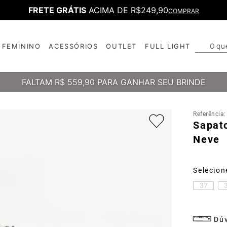
FRETE GRÁTIS
ACIMA DE R$249,90
COMPRAR
O qu
FEMININO
ACESSÓRIOS
OUTLET
FULL LIGHT
T
B
FALTAM
R$ 559,90
PARA GANHAR SEU BRINDE
Referência
Sapat
Neve
37
Dúv