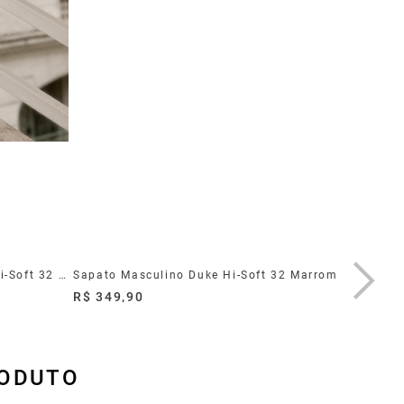
Sapato Masculino Duke Couro Hi-Soft 32 Preto
Sapato Masculino Duke Hi-Soft 32 Marrom
Sapato M
R$ 349,90
R$ 349,
RODUTO