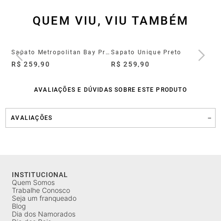
QUEM VIU, VIU TAMBÉM
Sapato Social Slip On Marino Couro Preto
Sapato Metropolitan Bay Preto
Sapato Unique Preto
R$ 259,90
R$ 259,90
R$
AVALIAÇÕES E DÚVIDAS SOBRE ESTE PRODUTO
AVALIAÇÕES
INSTITUCIONAL
Quem Somos
Trabalhe Conosco
Seja um franqueado
Blog
Dia dos Namorados