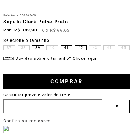
Referência
:
604202-001
Sapato Clark Pulse Preto
R$
399
,
90
6
x
R$
66
,
65
37
38
39
40
41
42
43
44
45
Dúvidas sobre o tamanho? Clique aqui
COMPRAR