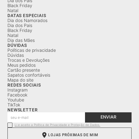
Dia dos Pais
Black Friday
Natal
DATAS ESPECIAIS
Dia dos Namorados
Dia dos Pais
Black Friday
Natal
Dia das Mães
DÚVIDAS
Políticas de privacidade
Dúvidas
Trocas e Devoluções
Meus pedidos
Cartão presente
Sapatos confortáveis
Mapa do site
REDES SOCIAIS
Instagram
Facebook
Youtube
TikTok
NEWSLETTER
ENVIAR
Li e aceito a Política de Privacidade e Proteção de Dados.
LOJAS PRÓXIMAS DE MIM