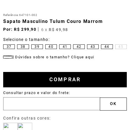
Referência
:
647101-002
Sapato Masculino Tulum Couro Marrom
R$
299
,
90
6
x
R$
49
,
98
37
38
39
40
41
42
43
44
45
Dúvidas sobre o tamanho? Clique aqui
COMPRAR