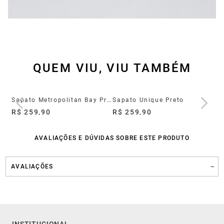
QUEM VIU, VIU TAMBÉM
Sapato Social Slip On Marino Couro Navy
Sapato Metropolitan Bay Preto
Sapato Unique Preto
R$ 259,90
R$ 259,90
R$
AVALIAÇÕES E DÚVIDAS SOBRE ESTE PRODUTO
AVALIAÇÕES
INSTITUCIONAL