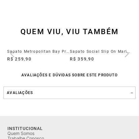
QUEM VIU, VIU TAMBÉM
Sapato Metropolitan Bay Preto
Sapato Social Slip On Marino Couro Preto
R$ 259,90
R$ 359,90
R$
AVALIAÇÕES E DÚVIDAS SOBRE ESTE PRODUTO
AVALIAÇÕES
INSTITUCIONAL
Quem Somos
Trabalhe Conosco