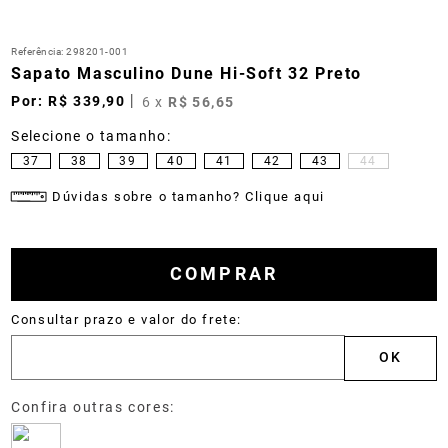
Referência
:
298201-001
Sapato Masculino Dune Hi-Soft 32 Preto
R$
339
,
90
6
x
R$
56
,
65
37
38
39
40
41
42
43
44
Dúvidas sobre o tamanho? Clique aqui
COMPRAR