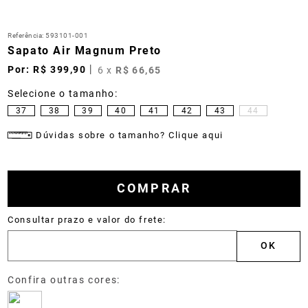
Referência
:
593101-001
Sapato Air Magnum Preto
R$
399
,
90
6
x
R$
66
,
65
37
38
39
40
41
42
43
44
Dúvidas sobre o tamanho? Clique aqui
COMPRAR