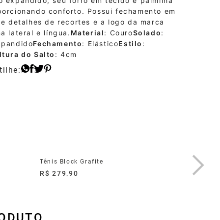
o expandido, seu forro em tecido e palmilha
porcionando conforto. Possui fechamento em
 e detalhes de recortes e a logo da marca
a lateral e língua.
Material
: Couro
Solado
:
xpandido
Fechamento
: Elástico
Estilo
:
ltura do Salto
: 4cm
Tênis Block Grafite
Tênis Fe
R$ 279,90
R$ 259,
RODUTO