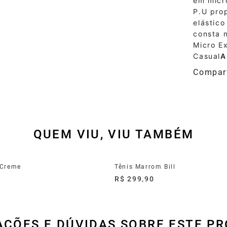
em micr
P.U pro
elástico
consta n
Micro E
Casual
A
QUEM VIU, VIU TAMBÉM
 Creme
Tênis Marrom Bill
0
R$ 299,90
AÇÕES E DÚVIDAS SOBRE ESTE P