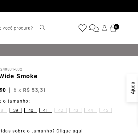
e você procura?
0
ERMOS MAIS
USCADOS
Sapatênis
:
240801-002
Cinto
 Wide Smoke
Marino
Ajuda
90
6
x
R$
53
,
31
Mocassim
Bota
38
39
40
41
42
43
44
45
Tênis
Sapato
idas sobre o tamanho? Clique aqui
Carteira