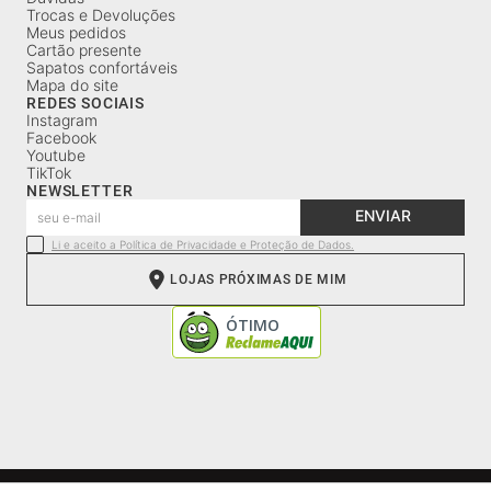
Trocas e Devoluções
Meus pedidos
Cartão presente
Sapatos confortáveis
Mapa do site
REDES SOCIAIS
Instagram
Facebook
Youtube
TikTok
NEWSLETTER
ENVIAR
Li e aceito a Política de Privacidade e Proteção de Dados.
LOJAS PRÓXIMAS DE MIM
CNPJ: 52.241.635/0001-84 | Av. Wilson Sábio de Mello, 2740 |