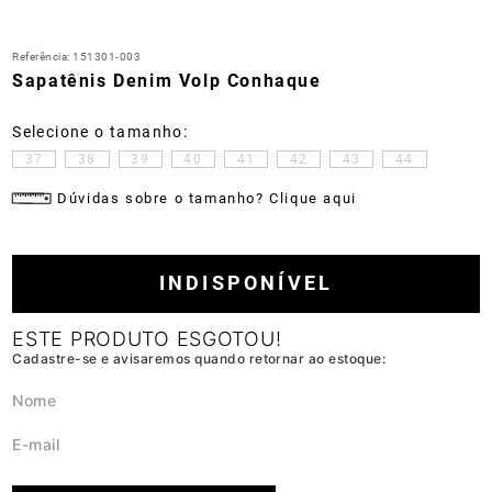
Referência
:
151301-003
Sapatênis Denim Volp Conhaque
37
38
39
40
41
42
43
44
Dúvidas sobre o tamanho? Clique aqui
INDISPONÍVEL