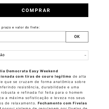
Tulum
COMPRAR
Mocassins
ÇÃO
lia Democrata Easy Weekend
ionada com tiras de couro legítimo
de alta
de que se cruzam de forma anatômica sobre
nferindo resistência, durabilidade e uma
 robusta e refinada
foi feita para o homem
ca a máxima sofisticação e leveza nos seus
s de relaxamento.
Fechamento com Fivelas
l
p
ossui sistema de regulagem por fivelas de