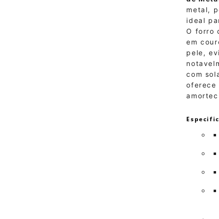
metal, p
ideal pa
O forro 
em cour
pele, ev
notavel
com sol
oferece 
amortec
Especifi