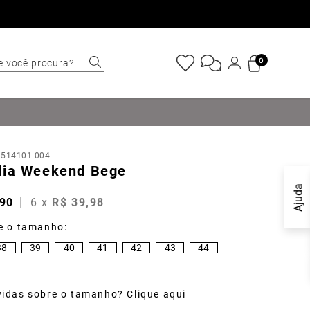
e você procura?
0
ERMOS MAIS
USCADOS
Sapatênis
:
514101-004
Cinto
lia Weekend Bege
Marino
Ajuda
90
6
x
R$
39
,
98
Mocassim
Bota
38
39
40
41
42
43
44
Tênis
Sapato
idas sobre o tamanho? Clique aqui
Carteira