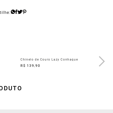
Chinelo de Couro Lazy Conhaque
Sandália
R$ 139,90
R$ 239,
RODUTO