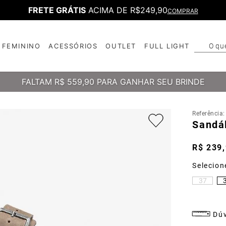
FRETE GRÁTIS
ACIMA DE R$249,90
COMPRAR
O qu
FEMININO
ACESSÓRIOS
OUTLET
FULL LIGHT
T
B
FALTAM
R$ 559,90
PARA GANHAR SEU BRINDE
Referência
Sandá
R$
239
,
37
Dúv