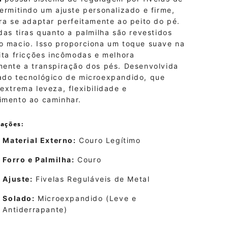
ermitindo um ajuste personalizado e firme,
ra se adaptar perfeitamente ao peito do pé.
das tiras quanto a palmilha são revestidos
o macio. Isso proporciona um toque suave na
ita fricções incômodas e melhora
mente a transpiração dos pés. Desenvolvida
ado tecnológico de microexpandido, que
extrema leveza, flexibilidade e
imento ao caminhar.
cações:
Material Externo:
Couro Legítimo
Forro e Palmilha:
Couro
Ajuste:
Fivelas Reguláveis de Metal
Solado:
Microexpandido (Leve e
Antiderrapante)