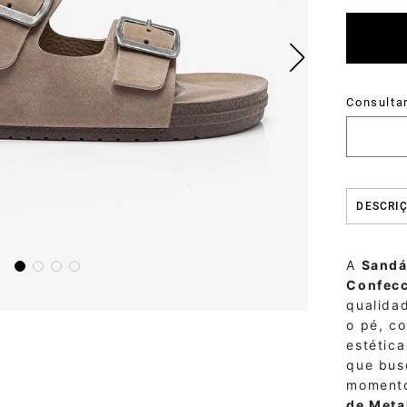
DESCRI
A
Sandá
Confecc
qualida
o pé, co
estética
que bus
momento
de Meta