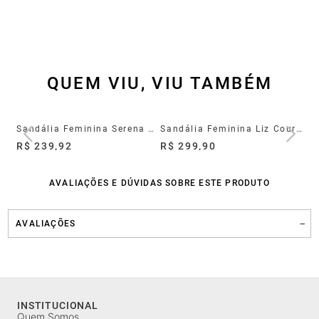
QUEM VIU, VIU TAMBÉM
Sandália Feminina Zoe Couro Preto
Sandália Feminina Serena Couro Marrom
Sandália Feminina Liz Couro Marrom
R$ 239,92
R$ 299,90
R$
AVALIAÇÕES E DÚVIDAS SOBRE ESTE PRODUTO
AVALIAÇÕES
INSTITUCIONAL
Quem Somos