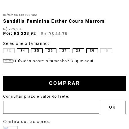
Referência
:
685102-002
Sandália Feminina Esther Couro Marrom
R$
279
,
90
R$
223
,
92
5
x
R$
44
,
78
33
34
35
36
37
38
39
40
Dúvidas sobre o tamanho? Clique aqui
COMPRAR