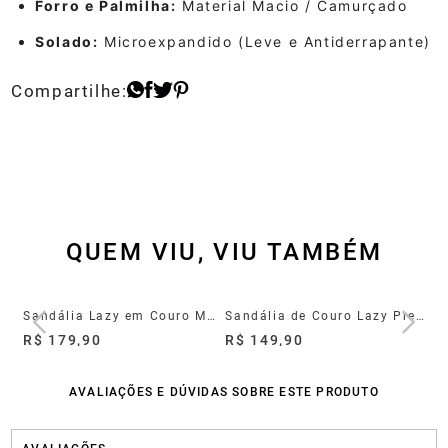
Forro e Palmilha:
Material Macio / Camurçado
Solado:
Microexpandido (Leve e Antiderrapante)
QUEM VIU, VIU TAMBÉM
nho
Sandália Lazy em Couro Mouro
Sandália de Couro Lazy Preto
R$ 179,90
R$ 149,90
R$
AVALIAÇÕES E DÚVIDAS SOBRE ESTE PRODUTO