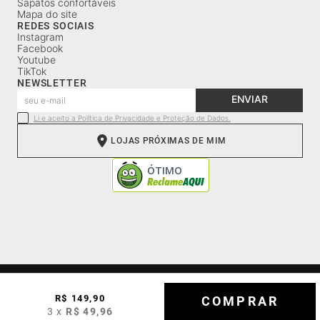
Sapatos confortáveis
Mapa do site
REDES SOCIAIS
Instagram
Facebook
Youtube
TikTok
NEWSLETTER
ENVIAR
Li e aceito a Política de Privacidade e Proteção de Dados.
LOJAS PRÓXIMAS DE MIM
CNPJ: 52.241.635/0001-84 | Av. Wilson Sábio de Mello, 2740 |
Distrito Industrial |Franca, SP | Cep: 14406-052| (16) 98124-0190
R$
149
,
90
COMPRAR
|faleconosco@democrata.com.br
3
x
R$
49
,
96
Tecnologia: VTEX