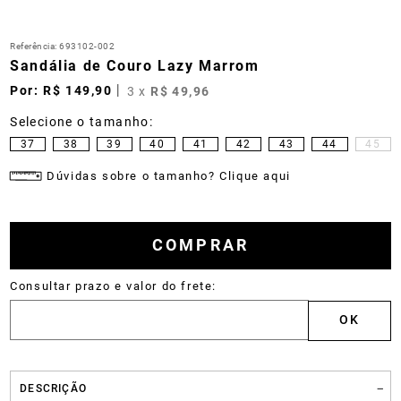
Referência
:
693102-002
Sandália de Couro Lazy Marrom
R$
149
,
90
3
x
R$
49
,
96
37
38
39
40
41
42
43
44
45
Dúvidas sobre o tamanho? Clique aqui
COMPRAR
DESCRIÇÃO