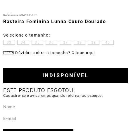
Referência
:
634102-005
Rasteira Feminina Lunna Couro Dourado
33
34
35
36
37
38
39
40
Dúvidas sobre o tamanho? Clique aqui
INDISPONÍVEL