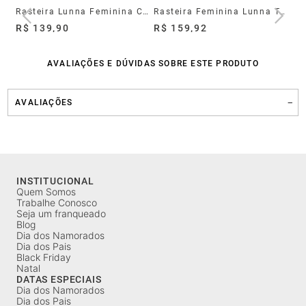
Rasteira Feminina Lunna Couro Off White
Rasteira Lunna Feminina Couro Verde Oliva
Rasteira Feminina Lunna Tan
R$ 139,90
R$ 159,92
R$
AVALIAÇÕES E DÚVIDAS SOBRE ESTE PRODUTO
AVALIAÇÕES
INSTITUCIONAL
Quem Somos
Trabalhe Conosco
Seja um franqueado
Blog
Dia dos Namorados
Dia dos Pais
Black Friday
Natal
DATAS ESPECIAIS
Dia dos Namorados
Dia dos Pais