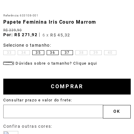
Referência
:
633108-001
Papete Feminina Iris Couro Marrom
R$
339
,
90
R$
271
,
92
6
x
R$
45
,
32
33
34
35
36
37
38
39
40
Dúvidas sobre o tamanho? Clique aqui
COMPRAR