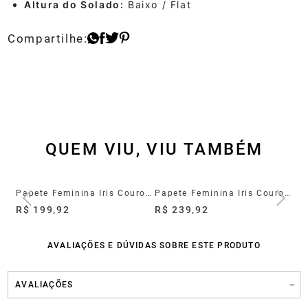
Altura do Solado:
Baixo / Flat
QUEM VIU, VIU TAMBÉM
Papete Feminina Marrom Iris
Papete Feminina Iris Couro Marrom
Papete Feminina Iris Couro Verde Oliva
Pa
R$ 199,92
R$ 239,92
R$
AVALIAÇÕES E DÚVIDAS SOBRE ESTE PRODUTO
AVALIAÇÕES