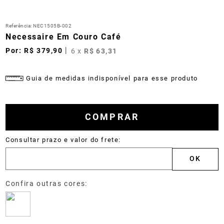
Referência
:
NEC1505B-002
Necessaire Em Couro Café
R$
379
,
90
6
x
R$
63
,
31
Guia de medidas indisponível para esse produto
COMPRAR