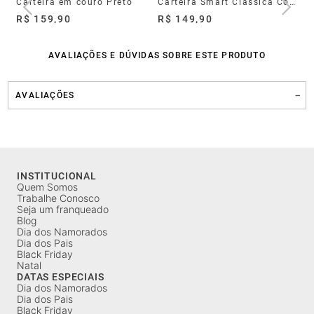
to
Carteira em couro Preto
Carteira Smart Classica Couro Cafe
R$ 159,90
R$ 149,90
R$
AVALIAÇÕES E DÚVIDAS SOBRE ESTE PRODUTO
AVALIAÇÕES
INSTITUCIONAL
Quem Somos
Trabalhe Conosco
Seja um franqueado
Blog
Dia dos Namorados
Dia dos Pais
Black Friday
Natal
DATAS ESPECIAIS
Dia dos Namorados
Dia dos Pais
Black Friday