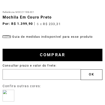
Referência
:
MOC2119B-001
Mochila Em Couro Preto
R$
1
.
399
,
90
6
x
R$
233
,
31
Guia de medidas indisponível para esse produto
COMPRAR