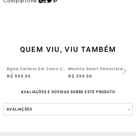
QUEM VIU, VIU TAMBÉM
Mochila de Couro Café para Notebook 17 Polegadas
Bolsa Carteiro Em Couro Camel
Mochila Smart Democrata Preto
R$ 999,90
R$ 399,90
R$
AVALIAÇÕES E DÚVIDAS SOBRE ESTE PRODUTO
AVALIAÇÕES