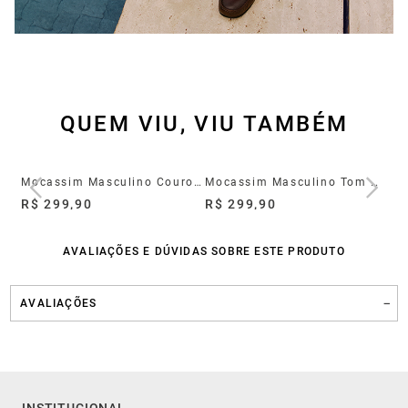
QUEM VIU, VIU TAMBÉM
Mocassim Easy Flop Pulse Navy
Mocassim Masculino Couro Tom Preto
Mocassim Masculino Tom Marrom Couro
R$ 299,90
R$ 299,90
R$
AVALIAÇÕES E DÚVIDAS SOBRE ESTE PRODUTO
AVALIAÇÕES
INSTITUCIONAL