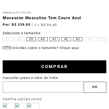
Referência
:
651102-002
Mocassim Masculino Tom Couro Azul
R$
339
,
90
6
x
R$
56
,
65
37
38
39
40
41
42
43
44
45
Dúvidas sobre o tamanho? Clique aqui
COMPRAR