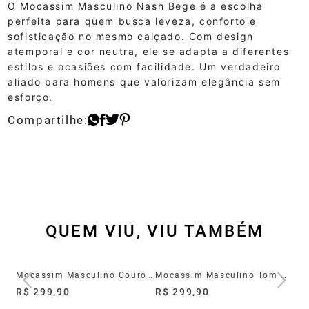
O Mocassim Masculino Nash Bege é a escolha
perfeita para quem busca leveza, conforto e
sofisticação no mesmo calçado. Com design
atemporal e cor neutra, ele se adapta a diferentes
estilos e ocasiões com facilidade. Um verdadeiro
aliado para homens que valorizam elegância sem
esforço.
QUEM VIU, VIU TAMBÉM
e
Mocassim Masculino Couro Tom Preto
Mocassim Masculino Tom Marrom Couro
R$ 299,90
R$ 299,90
R$