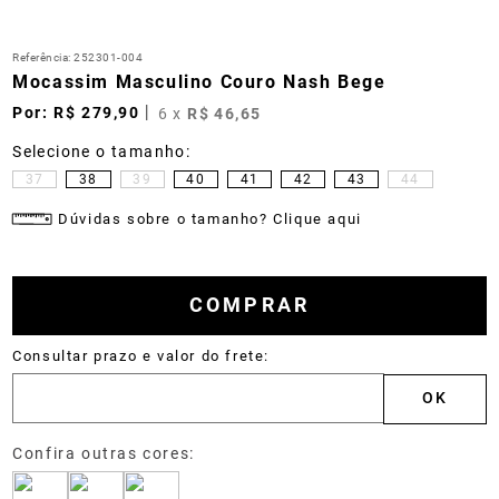
Referência
:
252301-004
Mocassim Masculino Couro Nash Bege
R$
279
,
90
6
x
R$
46
,
65
37
38
39
40
41
42
43
44
Dúvidas sobre o tamanho? Clique aqui
COMPRAR