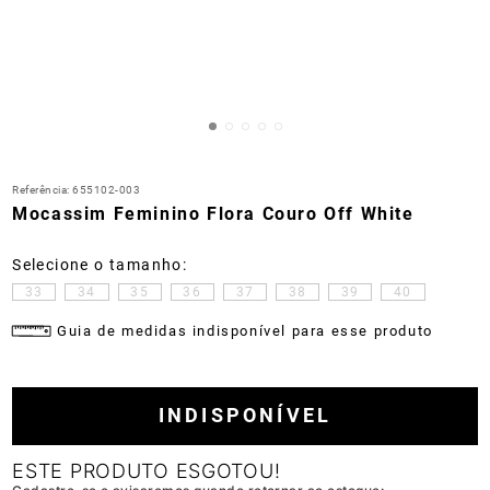
Referência
:
655102-003
Mocassim Feminino Flora Couro Off White
33
34
35
36
37
38
39
40
Guia de medidas indisponível para esse produto
INDISPONÍVEL