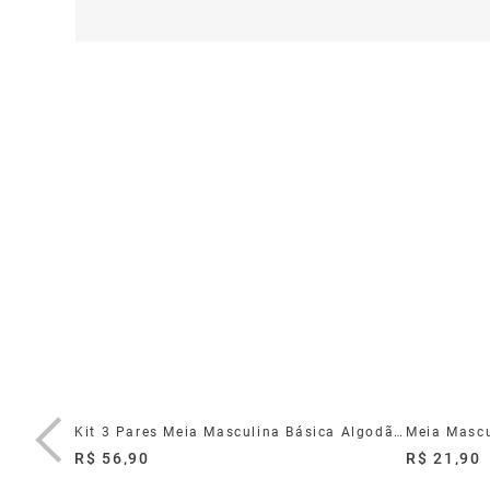
3
Kit 3 Pares Meia Masculina Básica Algodão Poliamida Preta 39/44
R$ 56,90
R$ 21,90