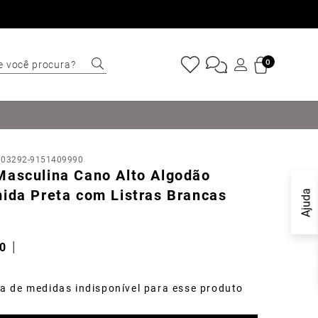
e você procura?
0
ERMOS MAIS
USCADOS
Sapatênis
:
03292-9151409990
Cinto
Masculina Cano Alto Algodão
Marino
ida Preta com Listras Brancas
Ajuda
Mocassim
Bota
0
Tênis
Sapato
a de medidas indisponível para esse produto
Carteira