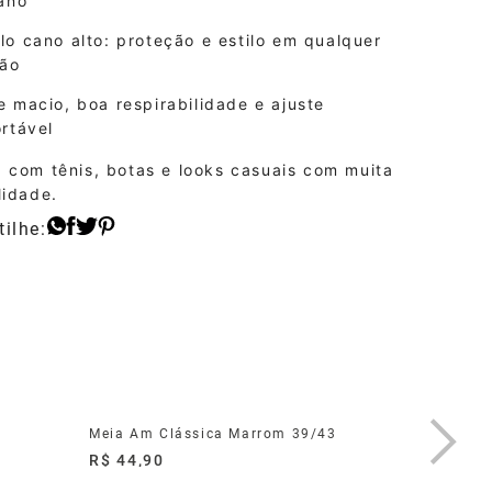
ano
o cano alto: proteção e estilo em qualquer
ião
 macio, boa respirabilidade e ajuste
rtável
 com tênis, botas e looks casuais com muita
lidade.
Meia Am Clássica Marrom 39/43
Meia Au 
R$ 44,90
R$ 21,9