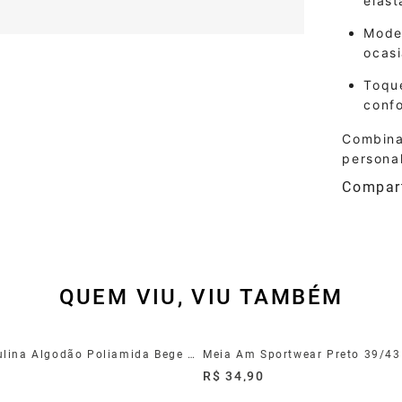
elast
Model
ocas
Toque
confo
Combina
persona
QUEM VIU, VIU TAMBÉM
Meia Masculina Algodão Poliamida Bege 39/44
Meia Am Sportwear Preto 39/43
R$ 34,90