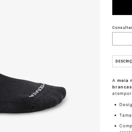
DESCRI
A
meia 
branca
atempora
Desig
Tama
Comp