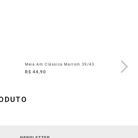
Meia Am Clássica Marrom 39/43
Meia Am 
R$ 44,90
R$ 34,9
RODUTO
NEWSLETTER