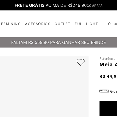
FRETE GRÁTIS
ACIMA DE R$249,90
COMPRAR
O qu
FEMININO
ACESSÓRIOS
OUTLET
FULL LIGHT
T
B
FALTAM
R$ 559,90
PARA GANHAR SEU BRINDE
Referência
Meia 
R$
44
,
9
Gui