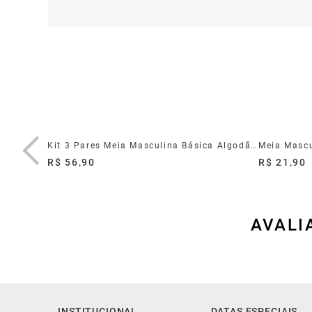
Meia Unissex Cano Alto Azul Marinho Modal Tamanho Único
Kit 3 Pares Meia Masculina Básica Algodão Poliamida Preta 39/44
R$ 56,90
R$ 21,90
AVALI
INSTITUCIONAL
DATAS ESPECIAIS