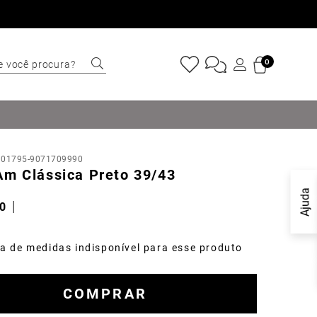
e você procura?
0
ERMOS MAIS
USCADOS
Sapatênis
:
01795-9071709990
Cinto
Am Clássica Preto 39/43
Marino
Ajuda
0
Mocassim
Bota
a de medidas indisponível para esse produto
Tênis
Tulum
COMPRAR
Carteira